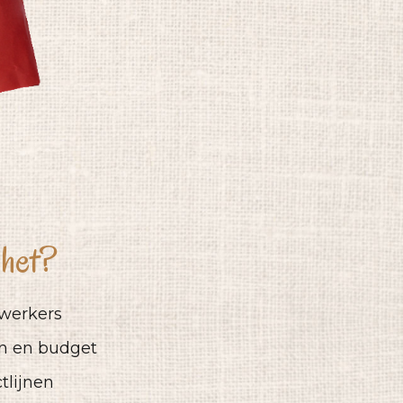
 het?
ewerkers
ën en budget
tlijnen