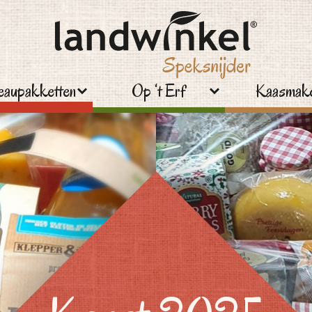
aupakketten
Op ‘t Erf
Kaasmake