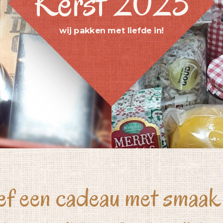
Kerst 2025
wij pakken met liefde in!
f een cadeau met smaak