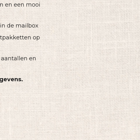
en en een mooi
n in de mailbox
stpakketten op
aantallen en
egevens.