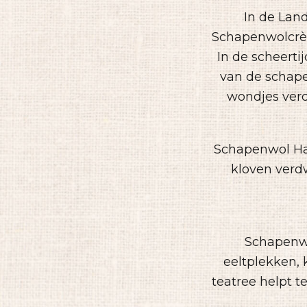
In de Lan
Schapenwolcrèm
In de scheert
van de schape
wondjes verd
Schapenwol Han
kloven verd
Schapenwo
eeltplekken, 
teatree helpt t