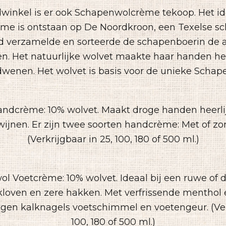
dwinkel is er ook Schapenwolcrème tekoop. Het id
e is ontstaan op De Noordkroon, een Texelse sc
ijd verzamelde en sorteerde de schapenboerin de 
n. Het natuurlijke wolvet maakte haar handen hee
wenen. Het wolvet is basis voor de unieke Scha
dcrème: 10% wolvet. Maakt droge handen heerlij
wijnen. Er zijn twee soorten handcrème: Met of zo
(Verkrijgbaar in 25, 100, 180 of 500 ml.)
l Voetcrème: 10% wolvet. Ideaal bij een ruwe of d
kloven en zere hakken. Met verfrissende menthol
egen kalknagels voetschimmel en voetengeur. (Ver
100, 180 of 500 ml.)