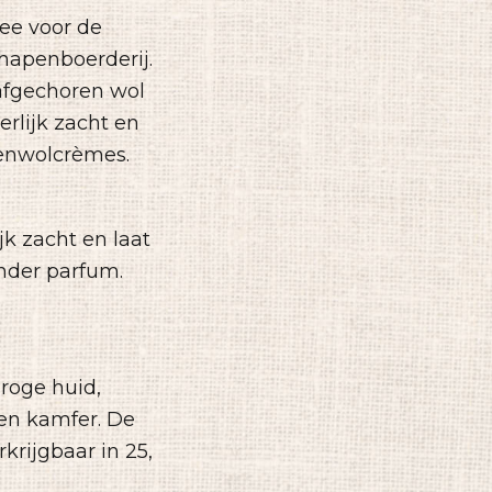
ee voor de
hapenboerderij.
afgechoren wol
rlijk zacht en
penwolcrèmes.
k zacht en laat
nder parfum.
roge huid,
 en kamfer. De
krijgbaar in 25,