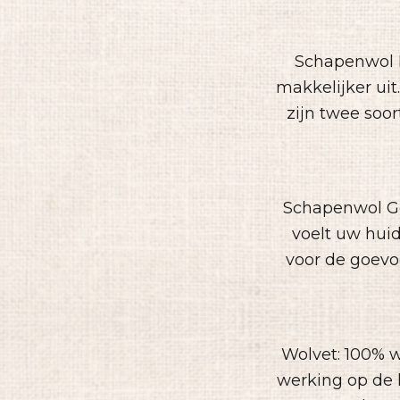
Schapenwol H
makkelijker uit
zijn twee soor
Schapenwol Ge
voelt uw huid
voor de goevoe
Wolvet: 100% w
werking op de h