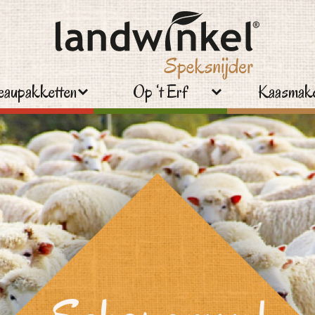
aupakketten
Op ‘t Erf
Kaasmake