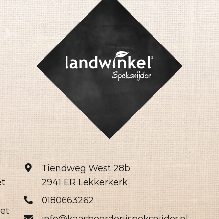
Tiendweg West 28b
et
2941 ER Lekkerkerk
0180663262
het
info@kaasboerderijspeksnijder.nl