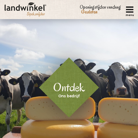
Overslaan
Openingstijden vandaag
Gesloten
en
menu
naar
de
inhoud
gaan
Ontdek
Ons bedrijf